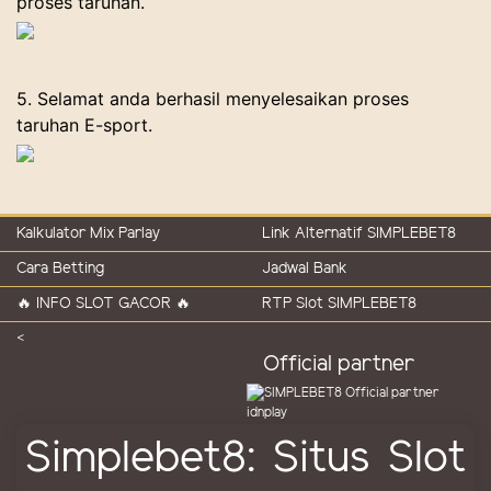
proses taruhan.
5. Selamat anda berhasil menyelesaikan proses
taruhan E-sport.
Kalkulator Mix Parlay
Link Alternatif SIMPLEBET8
Cara Betting
Jadwal Bank
🔥 INFO SLOT GACOR 🔥
RTP Slot SIMPLEBET8
<
Official partner
Simplebet8: Situs Slot