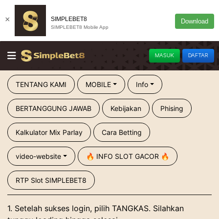
×
SIMPLEBET8
Download
SIMPLEBET8 Mobile App
MASUK
DAFTAR
TENTANG KAMI
MOBILE
Info
BERTANGGUNG JAWAB
Kebijakan
Phising
Kalkulator Mix Parlay
Cara Betting
video-website
🔥 INFO SLOT GACOR 🔥
RTP Slot SIMPLEBET8
1. Setelah sukses login, pilih TANGKAS. Silahkan